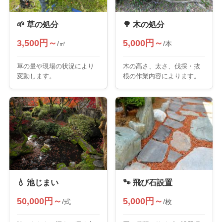
🌱 草の処分
🌳 木の処分
3,500円～
5,000円～
/㎡
/本
草の量や現場の状況により
木の高さ、太さ、伐採・抜
変動します。
根の作業内容によります。
💧 池じまい
🐾 飛び石設置
50,000円～
5,000円～
/式
/枚