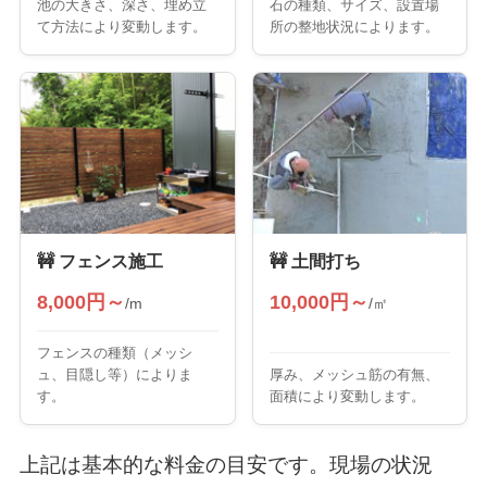
池の大きさ、深さ、埋め立
石の種類、サイズ、設置場
て方法により変動します。
所の整地状況によります。
🚧 フェンス施工
🚧 土間打ち
8,000円～
10,000円～
/m
/㎡
フェンスの種類（メッシ
ュ、目隠し等）によりま
厚み、メッシュ筋の有無、
す。
面積により変動します。
上記は基本的な料金の目安です。現場の状況