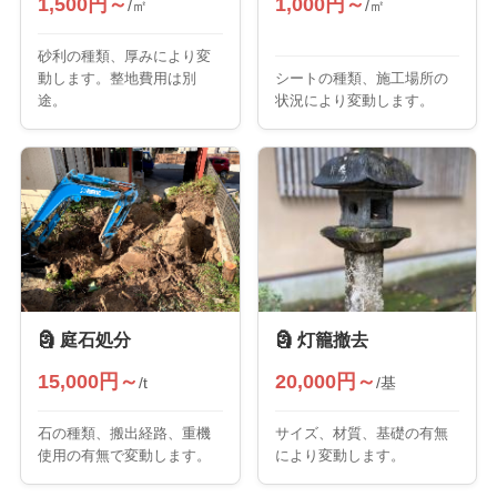
1,500円～
1,000円～
/㎡
/㎡
砂利の種類、厚みにより変
動します。整地費用は別
シートの種類、施工場所の
途。
状況により変動します。
🗿 庭石処分
🗿 灯籠撤去
15,000円～
20,000円～
/t
/基
石の種類、搬出経路、重機
サイズ、材質、基礎の有無
使用の有無で変動します。
により変動します。