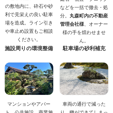
の敷地内に、砕石や砂
などを一括で撤去・処
利で見栄えの良い駐車
分。
丸森町内の不動産
場を造成。ライン引き
管理会社様
、オーナー
や車止め設置もご相談
様の手を煩わせませ
ください。
ん。
施設周りの環境整備
駐車場の砂利補充
マンションやアパー
車両の通行で減った
ト、公共施設、商業施
り、轍ができてしまっ