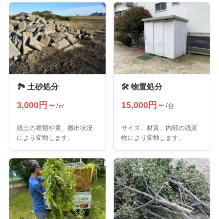
🏞️ 土砂処分
🛠️ 物置処分
3,000円～
15,000円～
/㎥
/台
残土の種類や量、搬出状況
サイズ、材質、内部の残置
により変動します。
物により変動します。