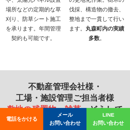
場所などの定期的な草
伐採、構造物の撤去、
刈り、防草シート施工
整地まで一貫して行い
を承ります。年間管理
ます。
丸森町内の実績
契約も可能です。
多数
。
不動産管理会社様・
工場・施設管理ご担当者様
敷地の残置物・雑草、
どうして
メール
LINE
ますか？
電話をかける
お問い合わせ
お問い合わせ