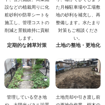
設などの植栽周りに化
た月極駐車場や工場敷
粧砂利や防草シートを
地の砂利を補充し、再
施工し、管理コストの
整備します。水たまり
削減と景観維持に貢献
対策もご相談くださ
します。
い。
定期的な雑草対策
土地の整地・更地化
管理している空き地
土地売却や引き渡し前
や、太陽光パネル設置
の更地化作業。樹木の