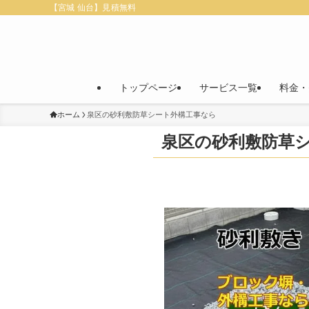
【宮城 仙台】見積無料
トップページ
サービス一覧
料金・
ホーム
泉区の砂利敷防草シート外構工事なら
泉区の砂利敷防草