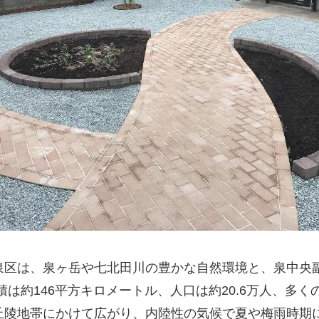
泉区は、泉ヶ岳や七北田川の豊かな自然環境と、泉中央
積は約146平方キロメートル、人口は約20.6万人、多
丘陵地帯にかけて広がり、内陸性の気候で夏や梅雨時期