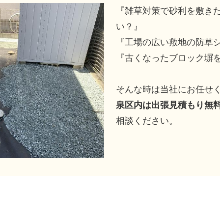
『雑草対策で砂利を敷き
い？』
『工場の広い敷地の防草
『古くなったブロック塀
そんな時は当社にお任せ
泉区内は出張見積もり無
相談ください。